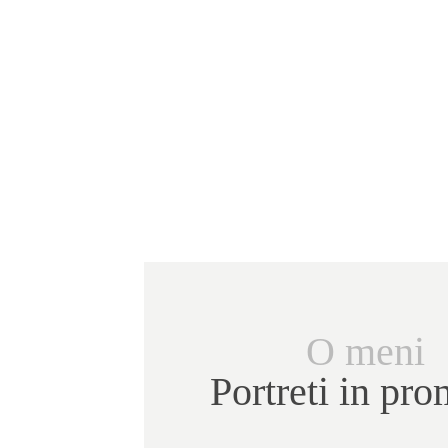
O meni
Portreti in pr