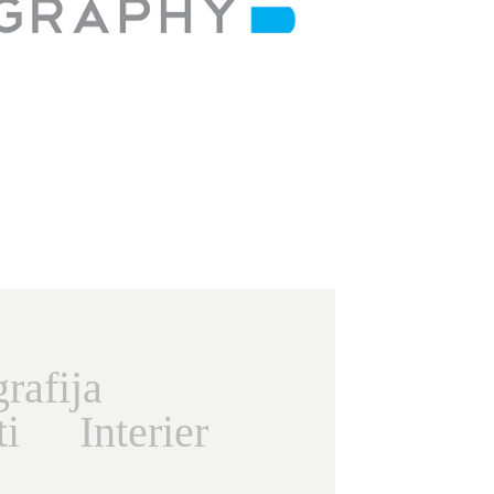
rafija
ti
Interier